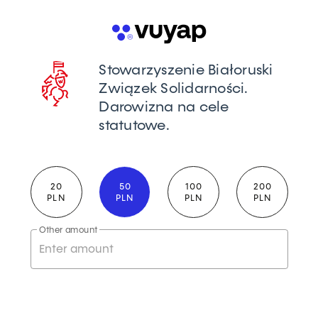
Stowarzyszenie Białoruski
Związek Solidarności.
Darowizna na cele
statutowe.
20
50
100
200
PLN
PLN
PLN
PLN
Other amount